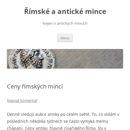
Přejít
k
Římské a antické mince
obsahu
webu
Nejen o antických mincích
Menu
Ceny římských mincí
Napsat komentář
Denně sleduji aukce antiky po celém světě. To, co vídám v
posledních několika týdnech se často vymyká mému
chápání. Ceny antiky, hlavně císařského Říma, šly v