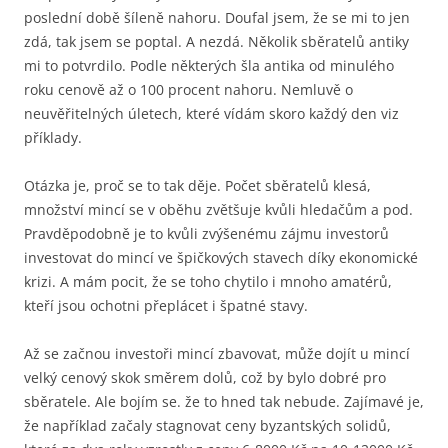
poslední době šíleně nahoru. Doufal jsem, že se mi to jen
zdá, tak jsem se poptal. A nezdá. Několik sběratelů antiky
mi to potvrdilo. Podle některých šla antika od minulého
roku cenově až o 100 procent nahoru. Nemluvě o
neuvěřitelných úletech, které vídám skoro každý den viz
příklady.
Otázka je, proč se to tak děje. Počet sběratelů klesá,
množství mincí se v oběhu zvětšuje kvůli hledačům a pod.
Pravděpodobně je to kvůli zvýšenému zájmu investorů
investovat do mincí ve špičkových stavech díky ekonomické
krizi. A mám pocit, že se toho chytilo i mnoho amatérů,
kteří jsou ochotni přeplácet i špatné stavy.
Až se začnou investoři mincí zbavovat, může dojít u mincí
velký cenový skok směrem dolů, což by bylo dobré pro
sběratele. Ale bojím se. že to hned tak nebude. Zajímavé je,
že například začaly stagnovat ceny byzantských solidů,