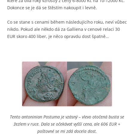
které za dva roky vzrostly z ceny 6-8000 Kč na 10-12000 Kč.
Dokonce se je dá se štěstím nakoupit i levně.
Co se stane s cenami během následujícího roku, neví vůbec
nikdo. Pokud ale někdo dá za Galliena v cenové relaci 30
EUR skoro 400 liber, je něco opravdu dost špatně…
Tento antoninian Postuma je vzásný – vlevo otočená busta se
žezlem v ruce. Dala se očekávat vyšší cena, ale 606 EUR +
poštovné se mi zdá docela dost.