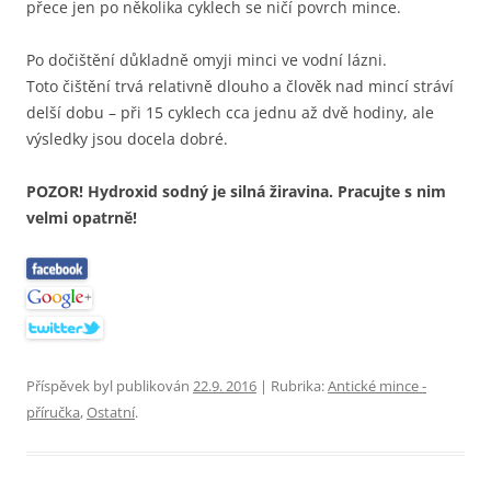
přece jen po několika cyklech se ničí povrch mince.
Po dočištění důkladně omyji minci ve vodní lázni.
Toto čištění trvá relativně dlouho a člověk nad mincí stráví
delší dobu – při 15 cyklech cca jednu až dvě hodiny, ale
výsledky jsou docela dobré.
POZOR! Hydroxid sodný je silná žiravina. Pracujte s nim
velmi opatrně!
Příspěvek byl publikován
22.9. 2016
| Rubrika:
Antické mince -
příručka
,
Ostatní
.