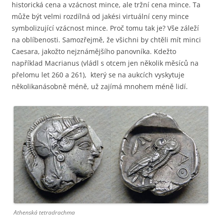
historická cena a vzácnost mince, ale tržní cena mince. Ta
může být velmi rozdílná od jakési virtuální ceny mince
symbolizující vzácnost mince. Proč tomu tak je? Vše záleží
na oblíbenosti. Samozřejmě, že všichni by chtěli mít minci
Caesara, jakožto nejznámějšího panovníka. Kdežto
například Macrianus (vládl s otcem jen několik měsíců na
přelomu let 260 a 261), který se na aukcích vyskytuje
několikanásobně méně, už zajímá mnohem méně lidí.
Athenská tetradrachma