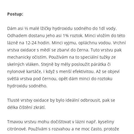
Postup:
Dám asi ⅓ malé lžičky hydroxidu sodného do 1dl vody.
Odhadem dostanu jeho asi 1% roztok. Minci vložím do této
lázně na 12-24 hodin. Minci vyjmu, opláchnu vodou. Vrchní
vrstva oxidace s mědí se zbarví do černa. Tuto vrstvu pak
mechanicky očistím. Používám na to speciální tužky ze
skelných vláken. Stejně by měly posloužit párátka či
nylonové kartáče, i když s menší efektivitou. Až se objeví
světlá vrstva pod černou, opět dám minci do roztoku
hydroxidu sodného.
Tlusté vrstvy oxidace by bylo ideální odbrousit, pak se
délka čištění zkrátí.
Tmavou vrstvu mohu dočišťovat v lázni např. kyseliny
citrónové. Používám s rozvahou a ne moc často, protože