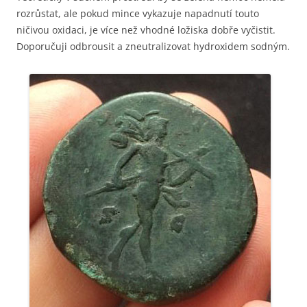
rozrůstat, ale pokud mince vykazuje napadnutí touto
ničivou oxidaci, je více než vhodné ložiska dobře vyčistit.
Doporučuji odbrousit a zneutralizovat hydroxidem sodným.