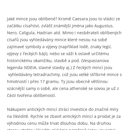
Jaké mince jsou oblíbené? Kromě Caesara jsou to vládci ze
začátku císařství, zvlášť známější jména jako Augustus,
Nero, Caligula, Hadrian atd. Mimo i nesběrateli oblíbených
císařů jsou vyhledávány mince které nesou na sobě
zajímavé symboly a výjevy (například lodě, znaky legií,
výjevy z řeckých bájí), nebo se váží k oslavě určitému
historickému okamžiku, stavbě a pod. (Vespasianova
legenda IVDEIA, slavné stavby aj.) Z řeckých mincí jsou
vyhledávány tetradrachmy, což jsou velké stříbrné mince s
hmotností i přes 17 gramu. Ty jsou obecně většinou
vzácnější samy o sobě, ale cena athenské se sovou je už z
části tvořena oblíbeností.
Nákupem antických mincí ztrácí investice do značné míry
na likviditě. Rychle se zbavit antických mincí a prodat je za
výhodnou cenu může trvat dlouhou dobu. Na druhou