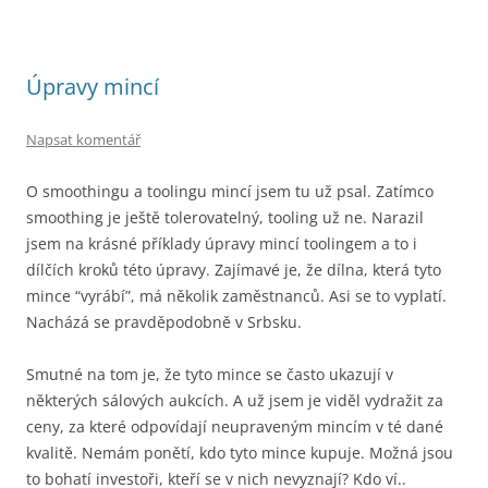
Úpravy mincí
Napsat komentář
O smoothingu a toolingu mincí jsem tu už psal. Zatímco
smoothing je ještě tolerovatelný, tooling už ne. Narazil
jsem na krásné příklady úpravy mincí toolingem a to i
dílčích kroků této úpravy. Zajímavé je, že dílna, která tyto
mince “vyrábí”, má několik zaměstnanců. Asi se to vyplatí.
Nacházá se pravděpodobně v Srbsku.
Smutné na tom je, že tyto mince se často ukazují v
některých sálových aukcích. A už jsem je viděl vydražit za
ceny, za které odpovídají neupraveným mincím v té dané
kvalitě. Nemám ponětí, kdo tyto mince kupuje. Možná jsou
to bohatí investoři, kteří se v nich nevyznají? Kdo ví..