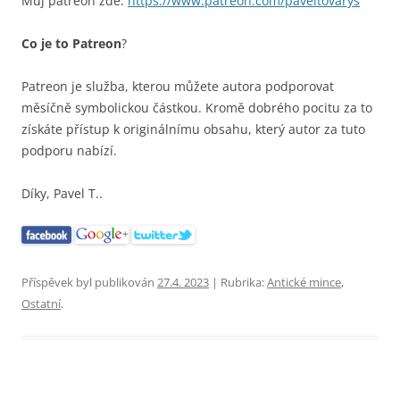
Můj patreon zde:
https://www.patreon.com/paveltovarys
Co je to Patreon
?
Patreon je služba, kterou můžete autora podporovat
měsíčně symbolickou částkou. Kromě dobrého pocitu za to
získáte přístup k originálnímu obsahu, který autor za tuto
podporu nabízí.
Díky, Pavel T..
Příspěvek byl publikován
27.4. 2023
| Rubrika:
Antické mince
,
Ostatní
.