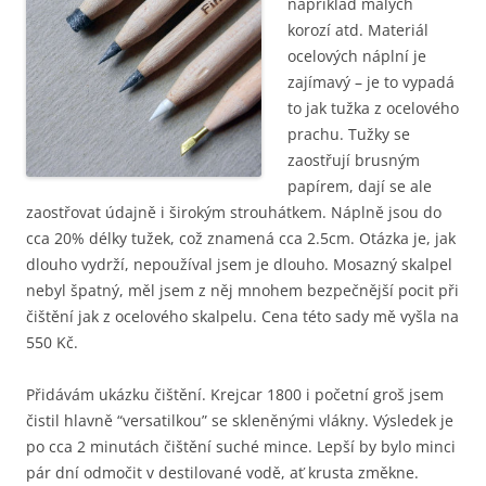
například malých
korozí atd. Materiál
ocelových náplní je
zajímavý – je to vypadá
to jak tužka z ocelového
prachu. Tužky se
zaostřují brusným
papírem, dají se ale
zaostřovat údajně i širokým strouhátkem. Náplně jsou do
cca 20% délky tužek, což znamená cca 2.5cm. Otázka je, jak
dlouho vydrží, nepoužíval jsem je dlouho. Mosazný skalpel
nebyl špatný, měl jsem z něj mnohem bezpečnější pocit při
čištění jak z ocelového skalpelu. Cena této sady mě vyšla na
550 Kč.
Přidávám ukázku čištění. Krejcar 1800 i početní groš jsem
čistil hlavně “versatilkou” se skleněnými vlákny. Výsledek je
po cca 2 minutách čištění suché mince. Lepší by bylo minci
pár dní odmočit v destilované vodě, ať krusta změkne.