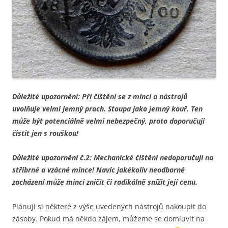
Důležité upozornění: Při čištění se z mincí a nástrojů
uvolňuje velmi jemný prach. Stoupa jako jemný kouř. Ten
může být potenciálně velmi nebezpečný, proto doporučuji
čistit jen s rouškou!
Důležité upozornění č.2: Mechanické čištění nedoporučuji na
stříbrné a vzácné mince! Navíc jakékoliv neodborné
zacházení může minci zničit či radikálně snížit její cenu.
Plánuji si některé z výše uvedených nástrojů nakoupit do
zásoby. Pokud má někdo zájem, můžeme se domluvit na