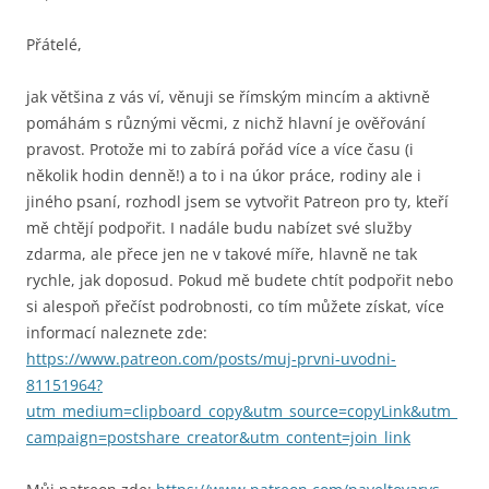
Přátelé,
jak většina z vás ví, věnuji se římským mincím a aktivně
pomáhám s různými věcmi, z nichž hlavní je ověřování
pravost. Protože mi to zabírá pořád více a více času (i
několik hodin denně!) a to i na úkor práce, rodiny ale i
jiného psaní, rozhodl jsem se vytvořit Patreon pro ty, kteří
mě chtějí podpořit. I nadále budu nabízet své služby
zdarma, ale přece jen ne v takové míře, hlavně ne tak
rychle, jak doposud. Pokud mě budete chtít podpořit nebo
si alespoň přečíst podrobnosti, co tím můžete získat, více
informací naleznete zde:
https://www.patreon.com/posts/muj-prvni-uvodni-
81151964?
utm_medium=clipboard_copy&utm_source=copyLink&utm_
campaign=postshare_creator&utm_content=join_link