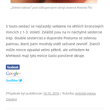
„Zelená nakaza“ pod odloupnutými okraji sesterce Antonia Pia
S touto oxidací se nejčastěji setkáme na větších bronzových
mincích z 1-3. století. Zvláště jsou na ni náchylné sestercie
(rep. double sestercie) a dupondie Postuma se zelenou
patinou, které jsem mnohdy viděl sežrané zevnitř. Zvenčí
může mince vypadat velmi pěkně, ale vzhledem ke
křehkosti mají tyto mince často poničené okraje.
Příspěvek byl publikován
16.10. 2016
| Rubrika:
Antické mince
,
Ostatní
.