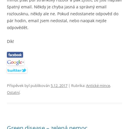
špatný email. Někdy je chyba jasná a správný email
rozlousknu, někdy ale ne. Pokud nedostanete odpověd do
pár hodin, email jsem nedostal, nebo naopak nejde
odpovědět.
Dík!
Příspěvek byl publikován
5.12. 2017
| Rubrika:
Antické mince
,
Ostatní
.
Green disease – zelená nemoc