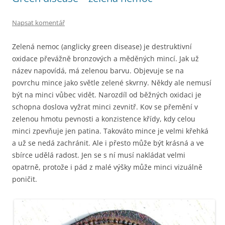
Napsat komentář
Zelená nemoc (anglicky green disease) je destruktivní
oxidace převážně bronzových a měděných mincí. Jak už
název napovídá, má zelenou barvu. Objevuje se na
povrchu mince jako světle zelené skvrny. Někdy ale nemusí
být na minci vůbec vidět. Narozdíl od běžných oxidaci je
schopna doslova vyžrat minci zevnitř. Kov se přemění v
zelenou hmotu pevnosti a konzistence křídy, kdy celou
minci zpevňuje jen patina. Takováto mince je velmi křehká
a už se nedá zachránit. Ale i přesto může být krásná a ve
sbírce udělá radost. Jen se s ní musí nakládat velmi
opatrně, protože i pád z malé výšky může minci vizuálně
poničit.