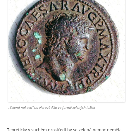
„Zelená nakaza“ na Nerově ASu ve formě zelených ložisk
Teoreticky v suchém prostředí by se zelená nemoc neměla