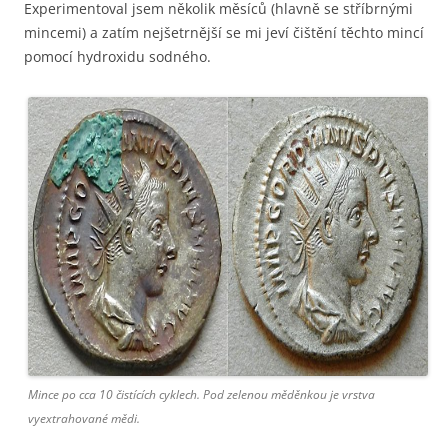
Experimentoval jsem několik měsíců (hlavně se stříbrnými
mincemi) a zatím nejšetrnější se mi jeví čištění těchto mincí
pomocí hydroxidu sodného.
Mince po cca 10 čistících cyklech. Pod zelenou měděnkou je vrstva
vyextrahované mědi.