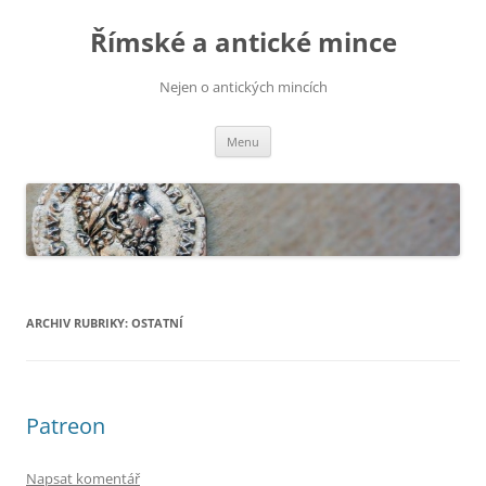
Přejít
k
Římské a antické mince
obsahu
webu
Nejen o antických mincích
Menu
ARCHIV RUBRIKY:
OSTATNÍ
Patreon
Napsat komentář