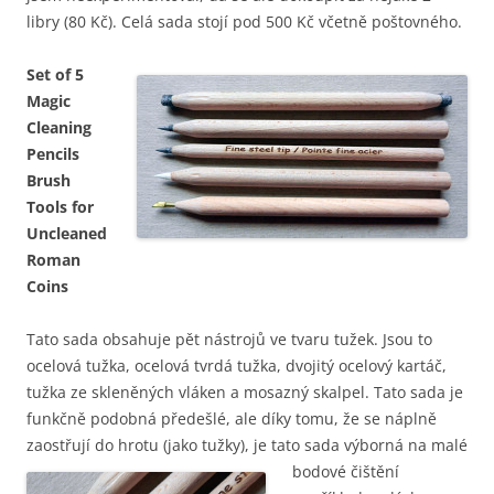
libry (80 Kč). Celá sada stojí pod 500 Kč včetně poštovného.
Set of 5
Magic
Cleaning
Pencils
Brush
Tools for
Uncleaned
Roman
Coins
Tato sada obsahuje pět nástrojů ve tvaru tužek. Jsou to
ocelová tužka, ocelová tvrdá tužka, dvojitý ocelový kartáč,
tužka ze skleněných vláken a mosazný skalpel. Tato sada je
funkčně podobná předešlé, ale díky tomu, že se náplně
zaostřují do hrotu (jako tužky), je tato sada výborná na malé
bodové
čištění