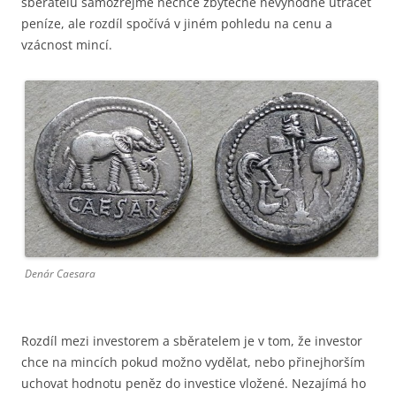
sběratelů samozřejmě nechce zbytečně nevýhodně utrácet
peníze, ale rozdíl spočívá v jiném pohledu na cenu a
vzácnost mincí.
Denár Caesara
Rozdíl mezi investorem a sběratelem je v tom, že investor
chce na mincích pokud možno vydělat, nebo přinejhorším
uchovat hodnotu peněz do investice vložené. Nezajímá ho