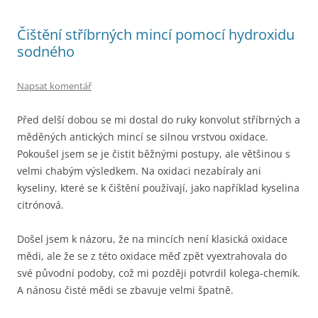
Čištění stříbrných mincí pomocí hydroxidu
sodného
Napsat komentář
Před delší dobou se mi dostal do ruky konvolut stříbrných a
měděných antických mincí se silnou vrstvou oxidace.
Pokoušel jsem se je čistit běžnými postupy, ale většinou s
velmi chabým výsledkem. Na oxidaci nezabíraly ani
kyseliny, které se k čištění používají, jako například kyselina
citrónová.
Došel jsem k názoru, že na mincích není klasická oxidace
mědi, ale že se z této oxidace měď zpět vyextrahovala do
své původní podoby, což mi později potvrdil kolega-chemik.
A nánosu čisté mědi se zbavuje velmi špatně.