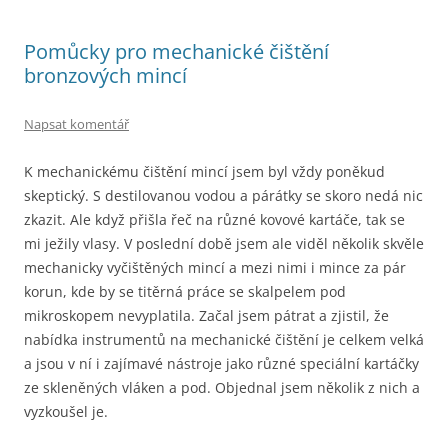
Pomůcky pro mechanické čištění
bronzových mincí
Napsat komentář
K mechanickému čištění mincí jsem byl vždy poněkud
skeptický. S destilovanou vodou a párátky se skoro nedá nic
zkazit. Ale když přišla řeč na různé kovové kartáče, tak se
mi ježily vlasy. V poslední době jsem ale viděl několik skvěle
mechanicky vyčištěných mincí a mezi nimi i mince za pár
korun, kde by se titěrná práce se skalpelem pod
mikroskopem nevyplatila. Začal jsem pátrat a zjistil, že
nabídka instrumentů na mechanické čištění je celkem velká
a jsou v ní i zajímavé nástroje jako různé speciální kartáčky
ze skleněných vláken a pod. Objednal jsem několik z nich a
vyzkoušel je.