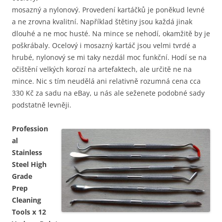
mosazný a nylonový. Provedení kartáčků je poněkud levné
a ne zrovna kvalitní. Například štětiny jsou každá jinak
dlouhé a ne moc husté. Na mince se nehodí, okamžitě by je
poškrábaly. Ocelový i mosazný kartáč jsou velmi tvrdé a
hrubé, nylonový se mi taky nezdál moc funkční. Hodí se na
očištění velkých korozí na artefaktech, ale určitě ne na
mince. Nic s tím neudělá ani relativně rozumná cena cca
330 Kč za sadu na eBay, u nás ale seženete podobné sady
podstatně levněji.
Profession
al
Stainless
Steel High
Grade
Prep
Cleaning
Tools x 12