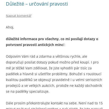
Důležité – určování pravosti
Napsat komentář
Ahoj,
důležité informace pro všechny, co mi posílají dotazy o
potvrzení pravosti antických minc
í:
Odpovím Vám rád a zdarma a většinou rychle, ale
doporučuji posílat dotazy pokud možno před koupí. I pro
mě je těžké Vam zdělovat, že jste vyhodili pár tisíc za
padělek a hlavně si ušetříte problémy. Bohužel s roustoucí
kvalitou padělků se objevují pravidelně i u velmi seriozních
prodejců a ve velkých aukcích, protože ne každý obchodník
se na padělky specializuje.
Dále prosím překontrolujte kontakt na sebe. Není nad to 15
minut psát pul stránkový rozbor a pak zjistit, že jste napsali