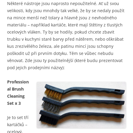
Některé nástroje jsou naprosto nepoužitelné. Ať už svou
velikosti, kdy jsou mnohdy tak velké, že by se nedaly použít
na mince menší než tolary a hlavně jsou z nevhodného
materiálu – například kartáče, které mají štětiny z tlustých
ocelových vláken. Ty by se hodily, pokud chcete zbavit
trubku v kuchyni staré barvy před nátěrem, nebo oškrábat
kus zrezivělého železa, ale patinu mincí jsou schopny
poškodit už při prvním dotyku. Těm se vůbec nebudu
věnovat. Zde jsou ty použitelnější (které budu prezentovat
pod jejich prodejními názvy):
Profession
al Brush
Cleaning
Set x 3
Je to set tří
kartáčků –
ocelový,