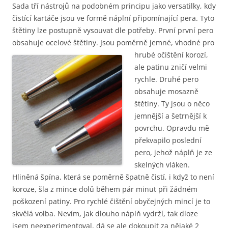
Sada tří nástrojů na podobném principu jako versatilky, kdy
čistící kartáče jsou ve formě náplní připomínající pera. Tyto
štětiny lze postupně vysouvat dle potřeby. První první pero
obsahuje ocelové štětiny. Jsou poměrně jemné, vh
odné pro
hrubé očištění korozí,
ale patinu zničí velmi
rychle. Druhé pero
obsahuje mosazně
štětiny. Ty jsou o něco
jemnější a šetrnější k
povrchu. Opravdu mě
překvapilo poslední
pero, jehož náplň je ze
skelných vláken.
Hliněná špína, která se poměrně špatně čistí, i když to není
koroze, šla z mince dolů během pár minut při žádném
poškození patiny. Pro rychlé čištění obyčejných mincí je to
skvělá volba. Nevím, jak dlouho náplň vydrží, tak dloze
jsem neexperimentoval, dá se ale dokoupit za nějaké 2