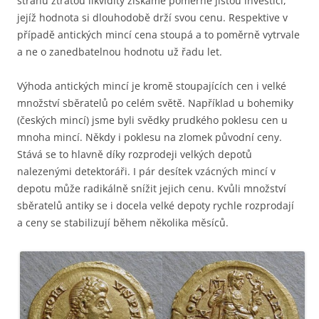
stranu ztrátou likvidity získáme poměrně jistou investici,
jejíž hodnota si dlouhodobě drží svou cenu. Respektive v
případě antických mincí cena stoupá a to poměrně vytrvale
a ne o zanedbatelnou hodnotu už řadu let.
Výhoda antických mincí je kromě stoupajících cen i velké
množství sběratelů po celém světě. Například u bohemiky
(českých mincí) jsme byli svědky prudkého poklesu cen u
mnoha mincí. Někdy i poklesu na zlomek původní ceny.
Stává se to hlavně díky rozprodeji velkých depotů
nalezenými detektoráři. I pár desítek vzácných mincí v
depotu může radikálně snížit jejich cenu. Kvůli množství
sběratelů antiky se i docela velké depoty rychle rozprodají
a ceny se stabilizují během několika měsíců.