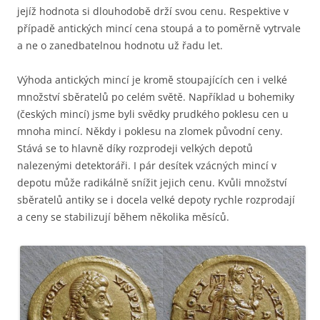
jejíž hodnota si dlouhodobě drží svou cenu. Respektive v
případě antických mincí cena stoupá a to poměrně vytrvale
a ne o zanedbatelnou hodnotu už řadu let.
Výhoda antických mincí je kromě stoupajících cen i velké
množství sběratelů po celém světě. Například u bohemiky
(českých mincí) jsme byli svědky prudkého poklesu cen u
mnoha mincí. Někdy i poklesu na zlomek původní ceny.
Stává se to hlavně díky rozprodeji velkých depotů
nalezenými detektoráři. I pár desítek vzácných mincí v
depotu může radikálně snížit jejich cenu. Kvůli množství
sběratelů antiky se i docela velké depoty rychle rozprodají
a ceny se stabilizují během několika měsíců.