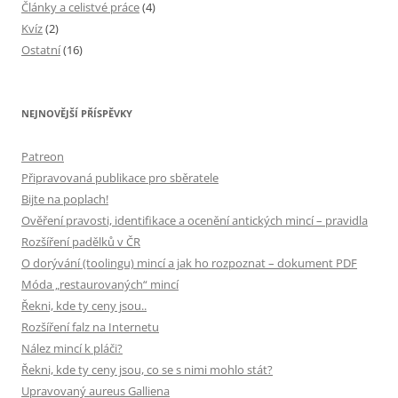
Články a celistvé práce
(4)
Kvíz
(2)
Ostatní
(16)
NEJNOVĚJŠÍ PŘÍSPĚVKY
Patreon
Připravovaná publikace pro sběratele
Bijte na poplach!
Ověření pravosti, identifikace a ocenění antických mincí – pravidla
Rozšíření padělků v ČR
O dorývání (toolingu) mincí a jak ho rozpoznat – dokument PDF
Móda „restaurovaných“ mincí
Řekni, kde ty ceny jsou..
Rozšíření falz na Internetu
Nález mincí k pláči?
Řekni, kde ty ceny jsou, co se s nimi mohlo stát?
Upravovaný aureus Galliena