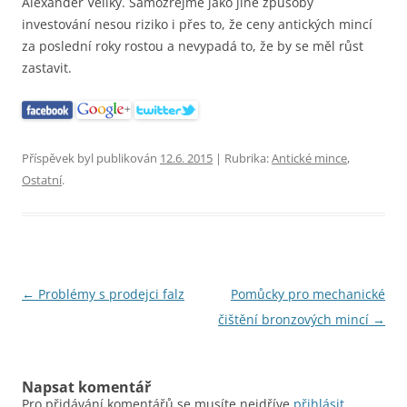
Alexander Veliký. Samozřejmě jako jiné způsoby
investování nesou riziko i přes to, že ceny antických mincí
za poslední roky rostou a nevypadá to, že by se měl růst
zastavit.
Příspěvek byl publikován
12.6. 2015
| Rubrika:
Antické mince
,
Ostatní
.
Navigace
←
Problémy s prodejci falz
Pomůcky pro mechanické
pro
čištění bronzových mincí
→
příspěvky
Napsat komentář
Pro přidávání komentářů se musíte nejdříve
přihlásit
.