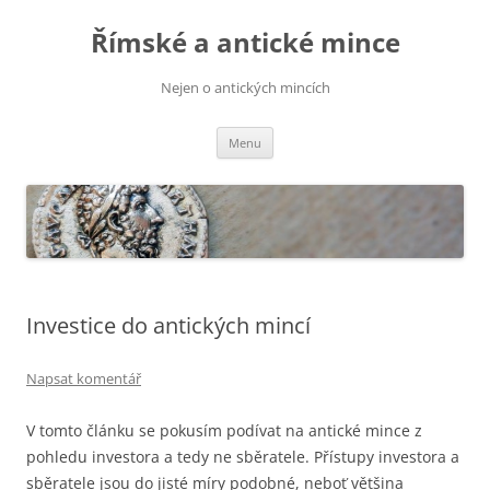
Přejít
k
Římské a antické mince
obsahu
webu
Nejen o antických mincích
Menu
Investice do antických mincí
Napsat komentář
V tomto článku se pokusím podívat na antické mince z
pohledu investora a tedy ne sběratele. Přístupy investora a
sběratele jsou do jisté míry podobné, neboť většina