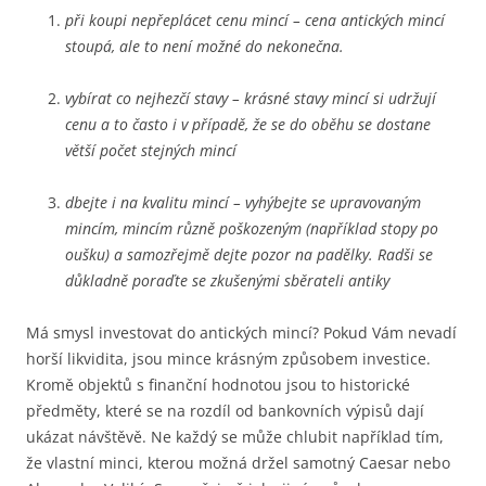
při koupi nepřeplácet cenu mincí – cena antických mincí
stoupá, ale to není možné do nekonečna.
vybírat co nejhezčí stavy – krásné stavy mincí si udržují
cenu a to často i v případě, že se do oběhu se dostane
větší počet stejných mincí
dbejte i na kvalitu mincí – vyhýbejte se upravovaným
mincím, mincím různě poškozeným (například stopy po
oušku) a samozřejmě dejte pozor na padělky. Radši se
důkladně poraďte se zkušenými sběrateli antiky
Má smysl investovat do antických mincí? Pokud Vám nevadí
horší likvidita, jsou mince krásným způsobem investice.
Kromě objektů s finanční hodnotou jsou to historické
předměty, které se na rozdíl od bankovních výpisů dají
ukázat návštěvě. Ne každý se může chlubit například tím,
že vlastní minci, kterou možná držel samotný Caesar nebo