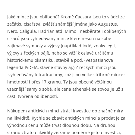
Jaké mince jsou oblíbené? Kromě Caesara jsou to vládci ze
začátku císařství, zvlášť známější jména jako Augustus,
Nero, Caligula, Hadrian atd. Mimo i nesběrateli oblíbených
císařů jsou vyhledávány mince které nesou na sobě
zajímavé symboly a výjevy (například lodě, znaky legií,
výjevy z řeckých bájí), nebo se váží k oslavě určitému
historickému okamžiku, stavbě a pod. (Vespasianova
legenda IVDEIA, slavné stavby aj.) Z řeckých mincí jsou
vyhledávány tetradrachmy, což jsou velké stříbrné mince s
hmotností i přes 17 gramu. Ty jsou obecně většinou
vzácnější samy o sobě, ale cena athenské se sovou je už z
části tvořena oblíbeností.
Nákupem antických mincí ztrácí investice do značné míry
na likviditě. Rychle se zbavit antických mincí a prodat je za
výhodnou cenu může trvat dlouhou dobu. Na druhou
stranu ztrátou likvidity získáme poměrně jistou investici,