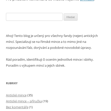
Vyhledávání
Ahoj! Tento blog je určený pro všechny fandy (nejen) antických
míncí. Specializuji se na římské mince a to mimo jiné na
rozpounávání falz, dorývání a podobné novodobé úpravy.
Rád poradím, identifikuji či ocením jednotlivé mince i sbírky.
Poradím s výkupem mincí a jejich sbírek.
RUBRIKY
Antické mince
(35)
Antické mince – příručka
(19)
Bez komentáře
(1)