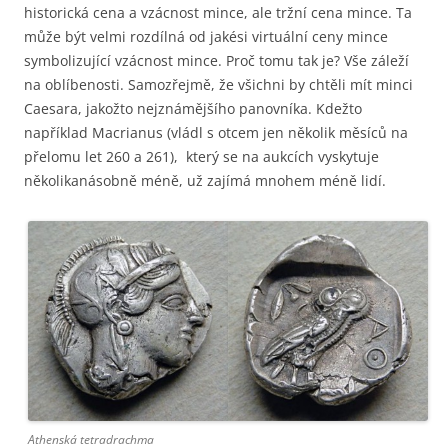
historická cena a vzácnost mince, ale tržní cena mince. Ta
může být velmi rozdílná od jakési virtuální ceny mince
symbolizující vzácnost mince. Proč tomu tak je? Vše záleží
na oblíbenosti. Samozřejmě, že všichni by chtěli mít minci
Caesara, jakožto nejznámějšího panovníka. Kdežto
například Macrianus (vládl s otcem jen několik měsíců na
přelomu let 260 a 261), který se na aukcích vyskytuje
několikanásobně méně, už zajímá mnohem méně lidí.
Athenská tetradrachma