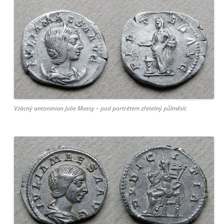
Vzácný antoninian Julie Maesy – pod portrétem zřetelný půlměsíc