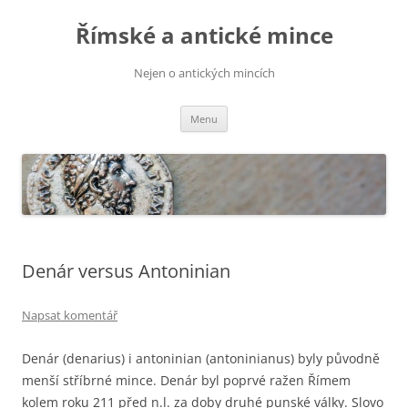
Přejít
k
Římské a antické mince
obsahu
webu
Nejen o antických mincích
Menu
Denár versus Antoninian
Napsat komentář
Denár (denarius) i antoninian (antoninianus) byly původně
menší stříbrné mince. Denár byl poprvé ražen Římem
kolem roku 211 před n.l. za doby druhé punské války. Slovo