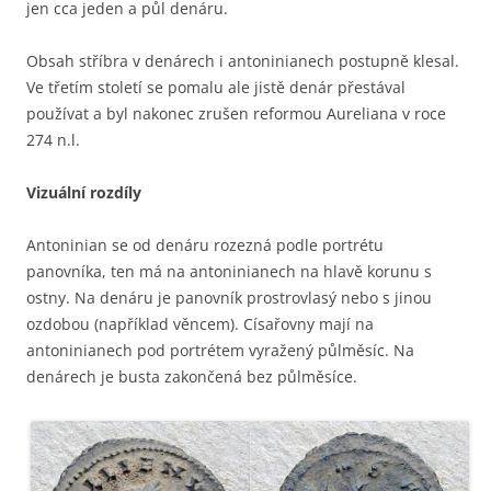
jen cca jeden a půl denáru.
Obsah stříbra v denárech i antoninianech postupně klesal.
Ve třetím století se pomalu ale jistě denár přestával
používat a byl nakonec zrušen reformou Aureliana v roce
274 n.l.
Vizuální rozdíly
Antoninian se od denáru rozezná podle portrétu
panovníka, ten má na antoninianech na hlavě korunu s
ostny. Na denáru je panovník prostrovlasý nebo s jinou
ozdobou (například věncem). Císařovny mají na
antoninianech pod portrétem vyražený půlměsíc. Na
denárech je busta zakončená bez půlměsíce.