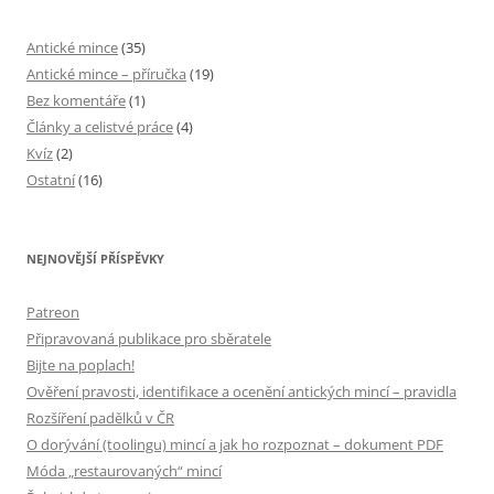
Antické mince
(35)
Antické mince – příručka
(19)
Bez komentáře
(1)
Články a celistvé práce
(4)
Kvíz
(2)
Ostatní
(16)
NEJNOVĚJŠÍ PŘÍSPĚVKY
Patreon
Připravovaná publikace pro sběratele
Bijte na poplach!
Ověření pravosti, identifikace a ocenění antických mincí – pravidla
Rozšíření padělků v ČR
O dorývání (toolingu) mincí a jak ho rozpoznat – dokument PDF
Móda „restaurovaných“ mincí