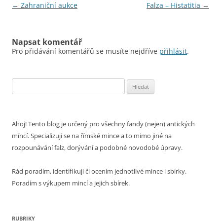
Navigace
←
Zahraniční aukce
Falza – Histatitia
→
pro
příspěvky
Napsat komentář
Pro přidávání komentářů se musíte nejdříve
přihlásit
.
Vyhledávání
Ahoj! Tento blog je určený pro všechny fandy (nejen) antických
míncí. Specializuji se na římské mince a to mimo jiné na
rozpounávání falz, dorývání a podobné novodobé úpravy.
Rád poradím, identifikuji či ocením jednotlivé mince i sbírky.
Poradím s výkupem mincí a jejich sbírek.
RUBRIKY