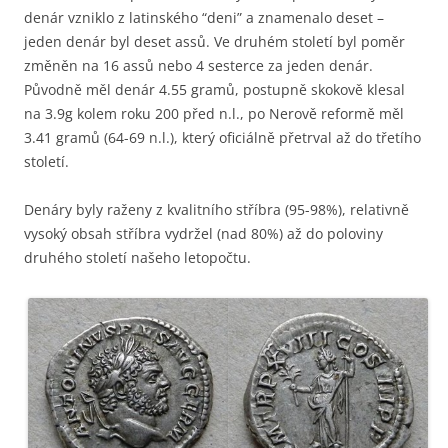
denár vzniklo z latinského “deni” a znamenalo deset –
jeden denár byl deset assů. Ve druhém století byl poměr
změněn na 16 assů nebo 4 sesterce za jeden denár.
Původně měl denár 4.55 gramů, postupně skokově klesal
na 3.9g kolem roku 200 před n.l., po Nerově reformě měl
3.41 gramů (64-69 n.l.), který oficiálně přetrval až do třetího
století.
Denáry byly raženy z kvalitního stříbra (95-98%), relativně
vysoký obsah stříbra vydržel (nad 80%) až do poloviny
druhého století našeho letopočtu.