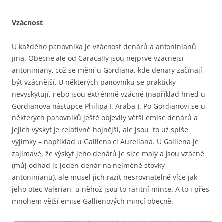
Vzácnost
U každého panovníka je vzácnost denárů a antoninianů
jiná. Obecně ale od Caracally jsou nejprve vzácnější
antoniniany, což se mění u Gordiana, kde denáry začínají
být vzácnější. U některých panovníku se prakticky
nevyskytují, nebo jsou extrémně vzácné (například hned u
Gordianova nástupce Philipa I. Araba ). Po Gordianovi se u
některých panovníků ještě objevily větší emise denárů a
jejich výskyt je relativně hojnější, ale jsou to už spíše
výjimky – například u Galliena ci Aureliana. U Galliena je
zajímavé, že výskyt jeho denárů je sice malý a jsou vzácné
(můj odhad je jeden denár na nejméně stovky
antoninianů), ale musel jich razit nesrovnatelně více jak
jeho otec Valerian, u něhož jsou to raritní mince. A to i přes
mnohem větší emise Gallienových mincí obecně.